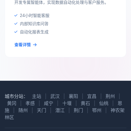
开发专属智能体，实现数据自动化处理与客户服务。
24小时智能客服
内部知识库问答
自动化报表生成
查看详情
城市分站：
主站
|
武汉
|
襄阳
|
宜昌
|
荆州
|
黄冈
|
孝感
|
咸宁
|
十堰
|
黄石
|
仙桃
|
恩
施
|
随州
|
天门
|
潜江
|
荆门
|
鄂州
|
神农架
林区