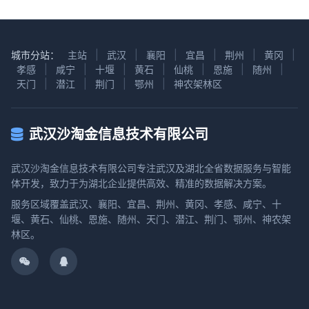
城市分站：
主站
|
武汉
|
襄阳
|
宜昌
|
荆州
|
黄冈
|
孝感
|
咸宁
|
十堰
|
黄石
|
仙桃
|
恩施
|
随州
|
天门
|
潜江
|
荆门
|
鄂州
|
神农架林区
武汉沙淘金信息技术有限公司
武汉沙淘金信息技术有限公司专注武汉及湖北全省数据服务与智能
体开发，致力于为湖北企业提供高效、精准的数据解决方案。
服务区域覆盖武汉、襄阳、宜昌、荆州、黄冈、孝感、咸宁、十
堰、黄石、仙桃、恩施、随州、天门、潜江、荆门、鄂州、神农架
林区。