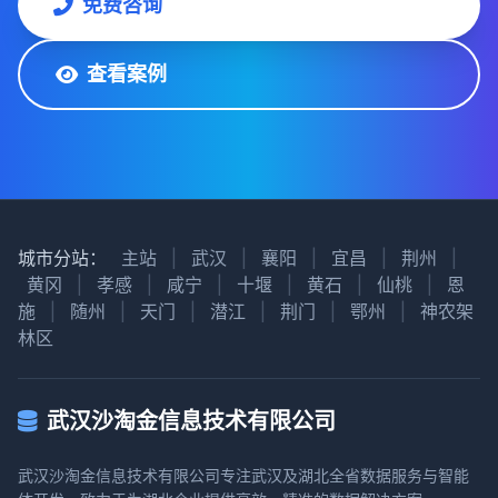
免费咨询
查看案例
城市分站：
主站
|
武汉
|
襄阳
|
宜昌
|
荆州
|
黄冈
|
孝感
|
咸宁
|
十堰
|
黄石
|
仙桃
|
恩
施
|
随州
|
天门
|
潜江
|
荆门
|
鄂州
|
神农架
林区
武汉沙淘金信息技术有限公司
武汉沙淘金信息技术有限公司专注武汉及湖北全省数据服务与智能