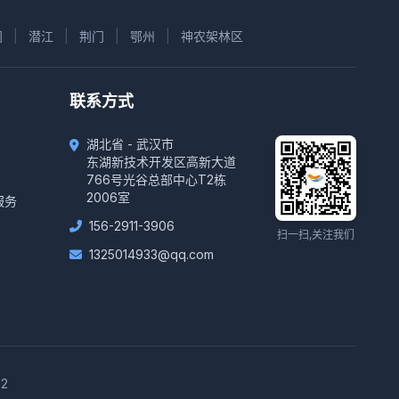
门
|
潜江
|
荆门
|
鄂州
|
神农架林区
联系方式
湖北省 - 武汉市
东湖新技术开发区高新大道
766号光谷总部中心T2栋
2006室
服务
156-2911-3906
扫一扫,关注我们
1325014933@qq.com
2