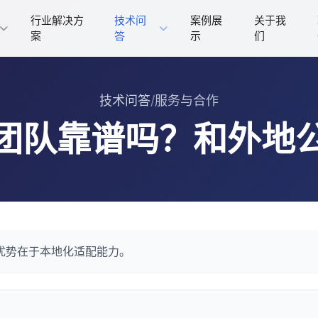
行业解决方
技术问
案例展
关于我
案
答
示
们
技术问答
/
服务与合作
团队靠谱吗？和外地
优势在于本地化适配能力。